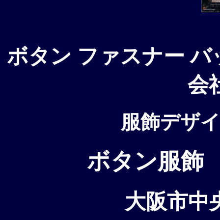
ボ
タ
ン ファスナー 
会
服飾デザ
ボタン服飾 野
大阪市中